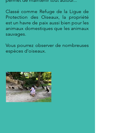
permet de maintenir tout autour...
Classé comme Refuge de la Ligue de
Protection des Oiseaux, la propriété
est un havre de paix aussi bien pour les
animaux domestiques que les animaux
sauvages.
Vous pourrez observer de nombreuses
espèces d'oiseaux.