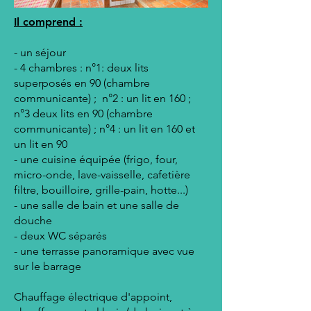
Il comprend :
- un séjour
- 4 chambres : n°1: deux lits
superposés en 90 (chambre
communicante) ; n°2 : un lit en 160 ;
n°3 deux lits en 90 (chambre
communicante) ; n°4 : un lit en 160 et
un lit en 90
- une cuisine équipée (frigo, four,
micro-onde, lave-vaisselle, cafetière
filtre, bouilloire, grille-pain, hotte...)
- une salle de bain et une salle de
douche
- deux WC séparés
- une terrasse panoramique avec vue
sur le barrage
Chauffage électrique d'appoint,