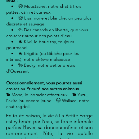
lieux :
• 🐱 Moustache, notre chat à trois
pattes, câlin et curieux
• 🐱 Lisa, noire et blanche, un peu plus
discrète et sauvage
• 🦆 Des canards en liberté, que vous
croiserez autour des points d’eau
• 🐐 Kiwi, le bouc toy, toujours
gourmand
• 🐐 Brigitte (ou Bibiche pour les
intimes), notre chèvre malicieuse
• 🐑 Becky, notre petite brebis
d’Ouessant
Occasionnellement, vous pourrez aussi
croiser au Prieuré nos autres animaux :
🐕 Mona, le labrador affectueux – 🐕 Yuzu,
l’akita inu encore jeune – 🐱 Wallace, notre
chat ragdoll.
En toute saison, la vie à La Petite Forge
est rythmée par l'eau, sa force infernale
parfois l'hiver, sa douceur infinie et son
ronronnement l'été, la vie qu'elle